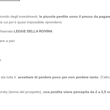
 mondo degli investimenti,
le piccole perdite sono il prezzo da pagar
a cui poi è quasi impossibile riprendersi.
 chiamata
LEGGE DELLA ROVINA
:
are a pari
e
sta tutta lì:
accettare di perdere poco per non perdere tanto
. D’alt
rsky (teoria del prospetto),
una perdita viene percepita da 2 a 2,5