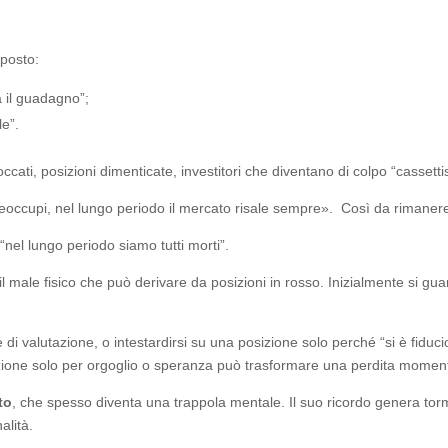
pposto:
a il guadagno”;
le”.
 bloccati, posizioni dimenticate, investitori che diventano di colpo “casse
reoccupi, nel lungo periodo il mercato risale sempre». Così da rimaner
el lungo periodo siamo tutti morti”.
 il male fisico che può derivare da posizioni in rosso. Inizialmente si gua
valutazione, o intestardirsi su una posizione solo perché “si è fiducios
osizione solo per orgoglio o speranza può trasformare una perdita mome
to
, che spesso diventa una trappola mentale. Il suo ricordo genera to
alità.