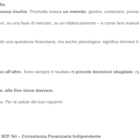
lia
.
senza rischio
. Promette invece
un metodo
: gestire, contenere, preve
i, su una fase di mercato, su un ribilanciamento – è come fare manute
 una questione finanziaria, ma anche psicologica: significa dormire tranq
o all’altro
. Sono sempre il risultato di
piccole decisioni sbagliate
, r
e, alla fine vince davvero
.
. Per la salute dei tuoi risparmi
SCF Srl – Consulenza Finanziaria Indipendente