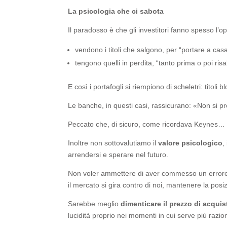
La psicologia che ci sabota
Il paradosso è che gli investitori fanno spesso l’o
vendono i titoli che salgono, per “portare a cas
tengono quelli in perdita, “tanto prima o poi risa
E così i portafogli si riempiono di scheletri: titoli
Le banche, in questi casi, rassicurano: «Non si p
Peccato che, di sicuro, come ricordava Keynes… “n
Inoltre non sottovalutiamo il
valore psicologico
,
arrendersi e sperare nel futuro.
Non voler ammettere di aver commesso un errore di 
il mercato si gira contro di noi, mantenere la p
Sarebbe meglio
dimenticare il prezzo di acquis
lucidità proprio nei momenti in cui serve più razion