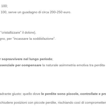
 100;
 100, serve un guadagno di circa 200-250 euro.
cristallizzare” il dolore),
no, per “incassare la soddisfazione”.
:
er sopravvivere nel lungo periodo
;
 essenziale per compensare
la naturale asimmetria emotiva tra perdita e
uadrante giusto: quello dove
le perdite sono piccole, controllate e 
di chiudere posizioni con piccole perdite, rischiando così di compromette