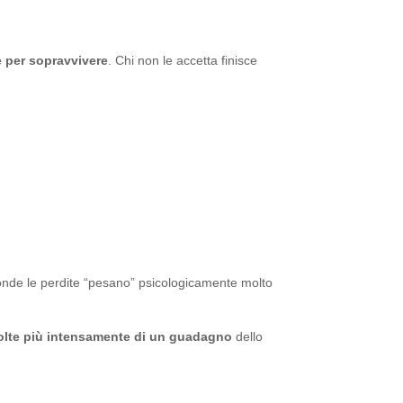
e per sopravvivere
. Chi non le accetta finisce
ronde le perdite “pesano” psicologicamente molto
 volte più intensamente di un guadagno
dello