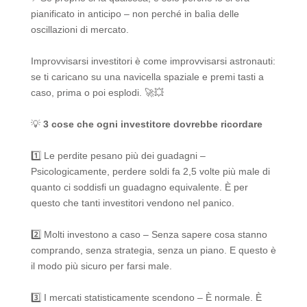
pianificato in anticipo – non perché in balìa delle
oscillazioni di mercato.
Improvvisarsi investitori è come improvvisarsi astronauti:
se ti caricano su una navicella spaziale e premi tasti a
caso, prima o poi esplodi. 🚀💥
💡
3 cose che ogni investitore dovrebbe ricordare
1️⃣ Le perdite pesano più dei guadagni –
Psicologicamente, perdere soldi fa 2,5 volte più male di
quanto ci soddisfi un guadagno equivalente. È per
questo che tanti investitori vendono nel panico.
2️⃣ Molti investono a caso – Senza sapere cosa stanno
comprando, senza strategia, senza un piano. E questo è
il modo più sicuro per farsi male.
3️⃣ I mercati statisticamente scendono – È normale. È