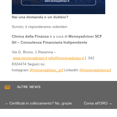
Hai una domanda o un dubbio?
Scrivici, ti risponderemo volentieri.
Clinica della Finanza
è a cura di
Moneyadvisor SCF
Srl – Consulenza Finanziaria Indipendente
Via G. Bruno, 1 Ravenna –
www.moneyadvisor.it
info@moneyadvisor.it
| 342
8324474 Seguici su:
Instagram
@moneyadvisor_scf
LinkedIn
@moneyadvisorscf
ALTRE NEWS

←
Certificati in collocamento? No, grazie
Corsa all'ORO
→