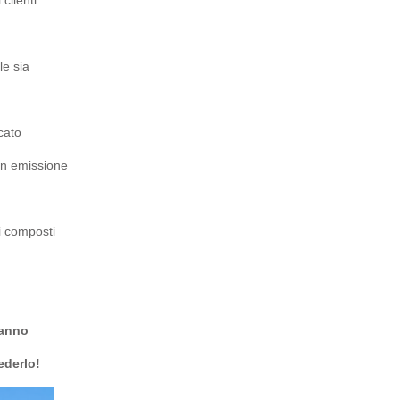
le sia
rcato
 in emissione
i composti
’anno
ederlo!