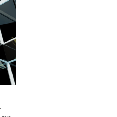
o
clienti