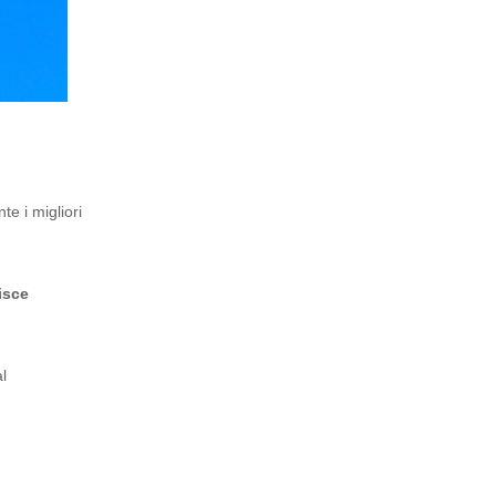
te i migliori
isce
al