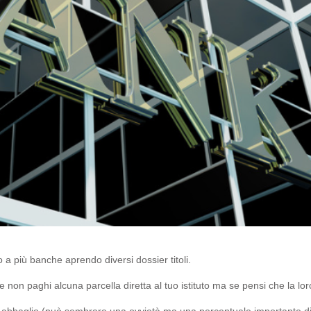
o a più banche aprendo diversi dossier titoli.
he non paghi alcuna parcella diretta al tuo istituto ma se pensi che la lor
 abbaglio (può sembrare una ovvietà ma una percentuale importante di 